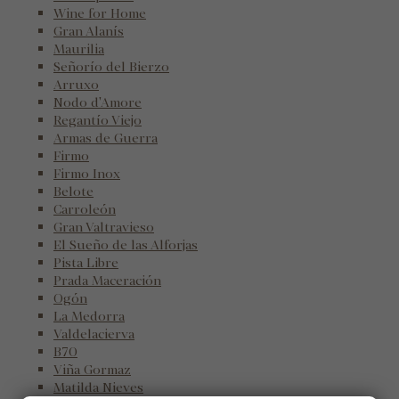
Wine for Home
Gran Alanís
Maurilia
Señorío del Bierzo
Arruxo
Nodo d'Amore
Regantío Viejo
Armas de Guerra
Firmo
Firmo Inox
Belote
Carroleón
Gran Valtravieso
El Sueño de las Alforjas
Pista Libre
Prada Maceración
Ogón
La Medorra
Valdelacierva
B70
Viña Gormaz
Matilda Nieves