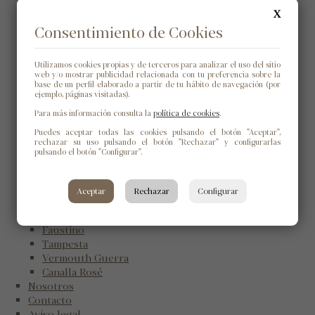
Havequin
X
Finca Mónica
Consentimiento de Cookies
Alto del Chupete
El Sueño de las Alforjas
5 ½ Sardina
Utilizamos cookies propias y de terceros para analizar el uso del sitio
El Aeronauta
web y/o mostrar publicidad relacionada con tu preferencia sobre la
base de un perfil elaborado a partir de tu hábito de navegación (por
Viñedos de Arcos
ejemplo, páginas visitadas).
Rectoral do Umia
Para más información consulta la
política de cookies
.
Madai Atlantic
Libamus
Puedes aceptar todas las cookies pulsando el botón "Aceptar",
rechazar su uso pulsando el botón "Rechazar" y configurarlas
Alectum
pulsando el botón "Configurar".
Alcorta
Maestros de Hojiblanca
Merayo
Aceptar
Rechazar
Configurar
Peregrino
Valle del Recunco
Faustino
Tampesta
Vermouth Guerra
Canalla Rosé
Nosotros
Contacto
Aviso legal