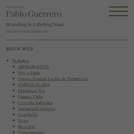
Branding & Labeling Yeast
FERMENTANDO DESDE 1991
MAPA WEB
Trabajos
ASPRONAUTAS
Yew's Path
Queso Praizal Leche de Primavera
FONTECALADA
Plankton Tea
Campo Viejo
Cova da Xabreira
Vermouth Guerra
Coachella
Toxo
Neveiru
Contrapunto