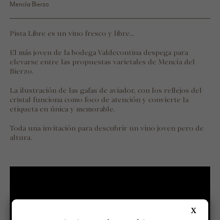
Mencía Bierzo
Pista Libre es un vino fresco y libre...
El más joven de la bodega Valdecontina despega para
elevarse entre las propuestas varietales de Mencía del
Bierzo.
La ilustración de las gafas de aviador, con los reflejos del
cristal funciona como foco de atención y convierte la
etiqueta en única y memorable.
Toda una invitación para descubrir un vino joven pero de
altura.
X