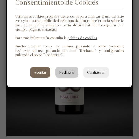
Consentimiento de Cookies
Utilizamos cookies propias y de terceros para analizar el uso del sitio
web y/o mostrar publicidad relacionada con tu preferencia sobre la
base de un perfil elaborado a partir de tu hábito de navegación (por
ejemplo, páginas visitadas).
Para más información consulta la
política de cookies
.
Puedes aceptar todas las cookies pulsando el botón "Aceptar",
rechazar su uso pulsando el botón "Rechazar" y configurarlas
pulsando el botón "Configurar".
Aceptar
Rechazar
Configurar